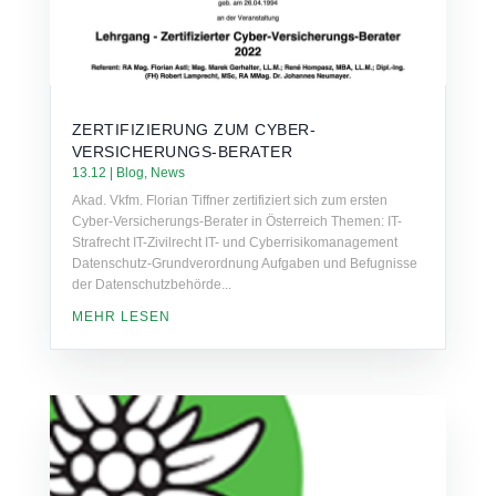
ZERTIFIZIERUNG ZUM CYBER-
VERSICHERUNGS-BERATER
13.12
|
Blog
,
News
Akad. Vkfm. Florian Tiffner zertifiziert sich zum ersten
Cyber-Versicherungs-Berater in Österreich Themen: IT-
Strafrecht IT-Zivilrecht IT- und Cyberrisikomanagement
Datenschutz-Grundverordnung Aufgaben und Befugnisse
der Datenschutzbehörde...
MEHR LESEN