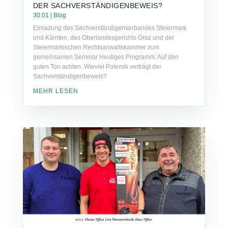
DER SACHVERSTÄNDIGENBEWEIS?
30.01
|
Blog
Einladung des Sachverständigenverbandes Steiermark
und Kärnten, des Oberlandesgerichts Graz und der
Steiermärkischen Rechtsanwaltskammer zum
gemeinsamen Seminar Heutiges Programm: Auf den
guten Ton achten. Wieviel Polemik verträgt der
Sachverständigenbeweis?
MEHR LESEN