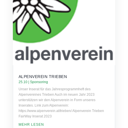
ALPENVEREIN TRIEBEN
25.10
|
Sponsoring
Unser Inserat für das Jahresprogrammheft des
Alpenvereines Trieben Auch im neuen Jahr 2023
unterstützen wir den Alpenverein in Form unseres
Inserates. Link zum Alpenverein:
https://www.alpenverein.at/trieben/ Alpenverein Trieben
FairWay Inserat 2023
MEHR LESEN