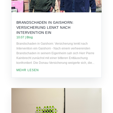
BRANDSCHADEN IN GAISHORN:
VERSICHERUNG LENKT NACH
INTERVENTION EIN
10.07
|
Blog
Brandschaden in Gaishorn: Versicherung lenkt nach
Intervention ein Gaishorn - Nach einem verheerenden
Brandschaden in seinem Eigenheim sah sich Herr Pierre
Kainbrecht zunächst mit einer bitteren Enttäuschung
konfrontiert: Die Donau-Versicherung weigerte sich, die...
MEHR LESEN