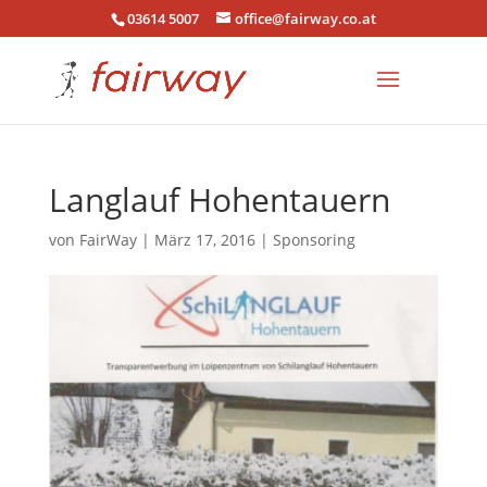
03614 5007
office@fairway.co.at
Langlauf Hohentauern
von
FairWay
|
März 17, 2016
|
Sponsoring